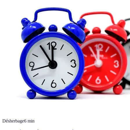
Désherbage
6
min