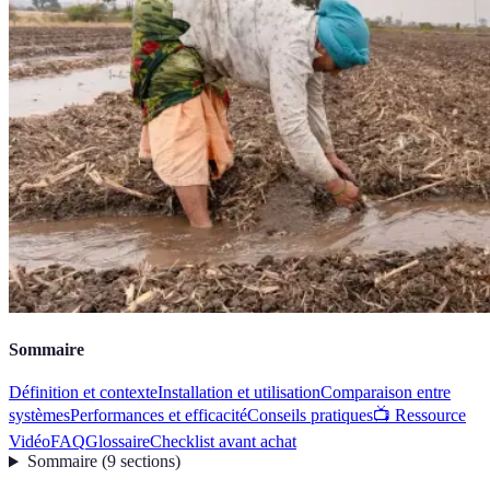
Sommaire
Définition et contexte
Installation et utilisation
Comparaison entre
systèmes
Performances et efficacité
Conseils pratiques
📺 Ressource
Vidéo
FAQ
Glossaire
Checklist avant achat
Sommaire
(
9
sections
)