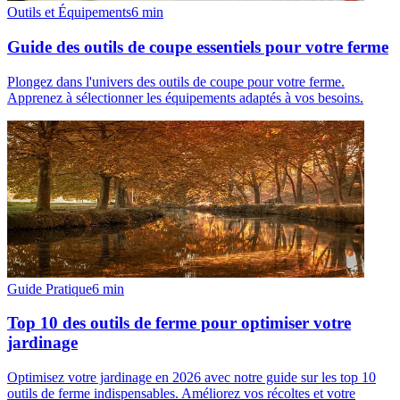
Outils et Équipements
6
min
Guide des outils de coupe essentiels pour votre ferme
Plongez dans l'univers des outils de coupe pour votre ferme.
Apprenez à sélectionner les équipements adaptés à vos besoins.
Guide Pratique
6
min
Top 10 des outils de ferme pour optimiser votre
jardinage
Optimisez votre jardinage en 2026 avec notre guide sur les top 10
outils de ferme indispensables. Améliorez vos récoltes et votre