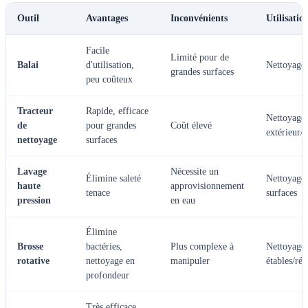
Outil
Avantages
Inconvénients
Utilisati
Facile
Limité pour de
Balai
d'utilisation,
Nettoyage 
grandes surfaces
peu coûteux
Tracteur
Rapide, efficace
Nettoyage
de
pour grandes
Coût élevé
extérieur/
nettoyage
surfaces
Lavage
Nécessite un
Élimine saleté
Nettoyage 
haute
approvisionnement
tenace
surfaces
pression
en eau
Élimine
Brosse
bactéries,
Plus complexe à
Nettoyage 
rotative
nettoyage en
manipuler
étables/réd
profondeur
Très efficace,