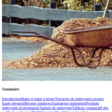
Sommaire
Introduction
Balai et balai à herser
Tracteurs de nettoyage
Lavages
haute pression
Brosses rotatives
Aspirateurs industriels
Produits
nettoyants écologiques
Chariots de nettoyage
Tableau comparatif des