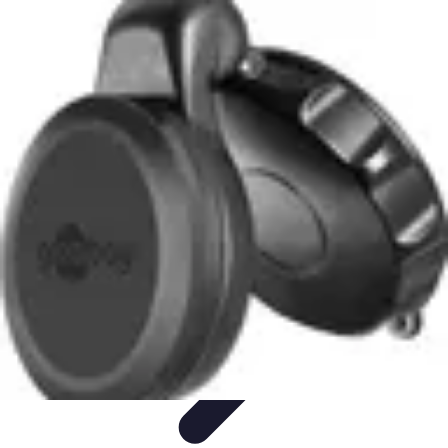
Outils Ferme
Jardinage
Choix des outils
Achat d'outils
Innovation
Agriculture
Durable
Outils Ferme