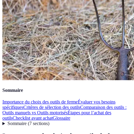
Sommaire
Importance du choix des outils de ferme
Évaluer vos besoins
spécifiques
Critères de sélection des outils
Comparaison des outils :
Outils manuels vs Outils motorisés
Étapes pour l’achat des
outils
Checklist avant achat
Glossaire
Sommaire
(
7
sections
)