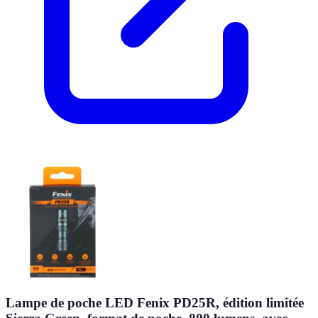
Lampe de poche LED Fenix PD25R, édition limitée