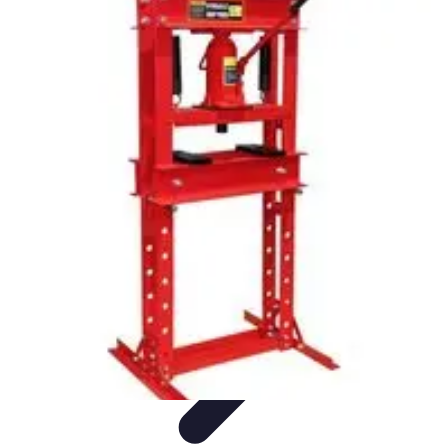
Outils Ferme
Jardinage
Choix des outils
Achat d'outils
Innovation
Agriculture
Durable
Outils Ferme