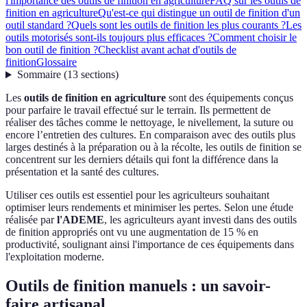
l'importance des outils de finition en agriculture
FAQ sur les outils de
finition en agriculture
Qu'est-ce qui distingue un outil de finition d'un
outil standard ?
Quels sont les outils de finition les plus courants ?
Les
outils motorisés sont-ils toujours plus efficaces ?
Comment choisir le
bon outil de finition ?
Checklist avant achat d'outils de
finition
Glossaire
Sommaire
(
13
sections
)
Les
outils de finition en agriculture
sont des équipements conçus
pour parfaire le travail effectué sur le terrain. Ils permettent de
réaliser des tâches comme le nettoyage, le nivellement, la suture ou
encore l’entretien des cultures. En comparaison avec des outils plus
larges destinés à la préparation ou à la récolte, les outils de finition se
concentrent sur les derniers détails qui font la différence dans la
présentation et la santé des cultures.
Utiliser ces outils est essentiel pour les agriculteurs souhaitant
optimiser leurs rendements et minimiser les pertes. Selon une étude
réalisée par
l'ADEME
, les agriculteurs ayant investi dans des outils
de finition appropriés ont vu une augmentation de 15 % en
productivité, soulignant ainsi l'importance de ces équipements dans
l'exploitation moderne.
Outils de finition manuels : un savoir-
faire artisanal