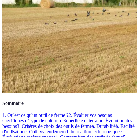
Sommaire
1. Qu'est-ce qu'un outil de ferme ?
2. Évaluer vos besoins
spécifiques
a. Type de culture
b. Superficie et terrain
c. Évolution des
besoins
3. Critères de choix des outils de ferme
a. Durabilité
b. Facilité
d'utilisation
c. Coût vs rendement
d. Innovation technologique
e.