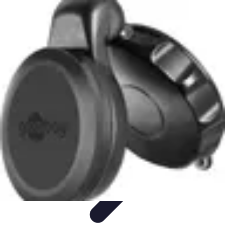
Outils Ferme
Jardinage
Choix des outils
Achat d'outils
Innovation
Agriculture
Durable
Outils Ferme