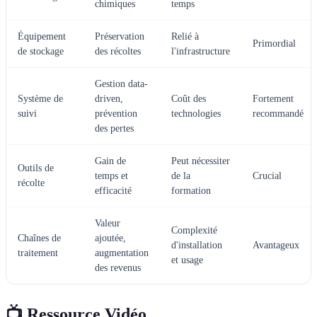
chimiques
temps
Équipement
Préservation
Relié à
Primordial
de stockage
des récoltes
l'infrastructure
Gestion data-
Système de
driven,
Coût des
Fortement
suivi
prévention
technologies
recommandé
des pertes
Gain de
Peut nécessiter
Outils de
temps et
de la
Crucial
récolte
efficacité
formation
Valeur
Complexité
Chaînes de
ajoutée,
d'installation
Avantageux
traitement
augmentation
et usage
des revenus
📺 Ressource Vidéo