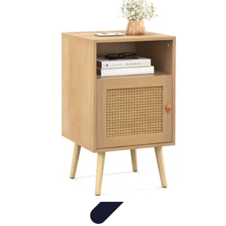
Outils Ferme
Jardinage
Choix des outils
Achat d'outils
Innovation
Agriculture
Durable
Outils Ferme