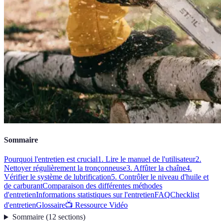
Sommaire
Pourquoi l'entretien est crucial
1. Lire le manuel de l'utilisateur
2.
Nettoyer régulièrement la tronçonneuse
3. Affûter la chaîne
4.
Vérifier le système de lubrification
5. Contrôler le niveau d'huile et
de carburant
Comparaison des différentes méthodes
d'entretien
Informations statistiques sur l'entretien
FAQ
Checklist
d'entretien
Glossaire
📺 Ressource Vidéo
Sommaire
(
12
sections
)