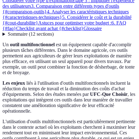
Considérer votre type d'exploitation
Étape 3 : Impliquer l'expérience
des utilisateurs
3. Comparaison entre différents types d'outils
{#comparaison-outils}
4. Analyser les caractéristiques techniques
{#caracteristiques-techniques}
5. Considérer le coût et la durabilité
{#cout-durabilite}
Astuces pour optimiser votre budget :
6. FAQ
{#faq}
Checklist avant achat {#checklist}
Glossaire
Sommaire
(
12
sections
)
Un
outil multifonctionnel
est un équipement capable d'accomplir
plusieurs tâches différentes. Dans le domaine agricole, ces outils
permettent aux agriculteurs de gérer leurs exploitations de manière
plus efficace, en utilisant un seul appareil pour divers travaux. Par
exemple, un outil peut combiner la fonction de désherbage, de tonte
et de broyage.
Les enjeux
liés à l'utilisation d'outils multifonctionnels incluent la
réduction du temps de travail et la diminution des coûts d'achat
d'équipements. Selon des études menées par
UFC-Que Choisir
, les
exploitations qui intègrent ces outils dans leur manière de travailler
constatent une amélioration significative de leur efficacité
opérationnelle.
L'utilisation d'outils multifonctionnels est particulièrement pertinente
dans le contexte actuel où les exploitants cherchent à maximiser leur
rendement tout en minimisant leur impact environnemental. Ces
outils contribuent à une agriculture plus durable, ce qui est un enjeu