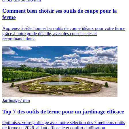
Comment bien choisir ses outils de coupe pour la
ferme
Apprenez à sélectionner les outils de coupe idéaux pour votre ferme
grâce à notre guide détaillé, avec des conseils clés et
recommandations.
Jardinage
7
min
Top 7 des outils de ferme pour un jardinage efficace
Optimisez votre jardinage avec notre sélection des 7 meilleurs outils
de ferme en 2026, alliant efficacité et confort d'utilisation.