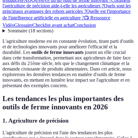
tendances
FAQ
Qu'est-ce qu'un outil de ferme innovant ?
Comment
l'agriculture de précision aide-t-elle les agriculteurs ?
Quels sont les
principaux avantages des robots agricoles ?
Quelle est l'importance
de l'intelligence artificielle en agriculture ?
📺 Ressource
Vidéo
Glossaire
Checklist avant achat
Conclusion
Sommaire
(
18
sections
)
L'agriculture moderne est en constante évolution, tirant parti d'outils
et de technologies innovants pour améliorer l'efficacité et la
durabilité. Les
outils de ferme innovants
jouent un rôle crucial
dans cette transformation, permettant aux agriculteurs de faire face
aux défis du 21ème siècle, tels que le changement climatique et la
demande croissante de produits alimentaires. Dans cet article, nous
explorerons les dernières tendances en matière d'outils de ferme
innovants, en mettant en lumière leur impact sur l'agriculture et en
présentant des exemples concrets.
Les tendances les plus importantes des
outils de ferme innovants en 2026
1. Agriculture de précision
L'agriculture de précision est l'une des tendances les plus