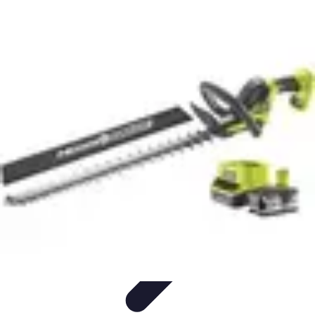
Outils Ferme
Jardinage
Choix des outils
Achat d'outils
Innovation
Agriculture
Durable
Outils Ferme