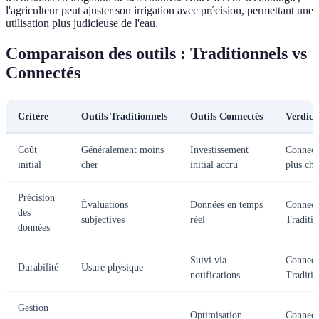
l'agriculteur peut ajuster son irrigation avec précision, permettant une
utilisation plus judicieuse de l'eau.
Comparaison des outils : Traditionnels vs
Connectés
Critère
Outils Traditionnels
Outils Connectés
Verdict
Coût
Généralement moins
Investissement
Connect
initial
cher
initial accru
plus che
Précision
Évaluations
Données en temps
Connect
des
subjectives
réel
Traditio
données
Suivi via
Connect
Durabilité
Usure physique
notifications
Traditio
Gestion
Optimisation
Connect