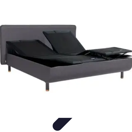
Outils Ferme
Jardinage
Choix des outils
Achat d'outils
Innovation
Agriculture
Durable
Outils Ferme