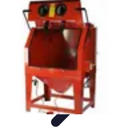
Outils Ferme
Jardinage
Choix des outils
Achat d'outils
Innovation
Agriculture
Durable
Outils Ferme