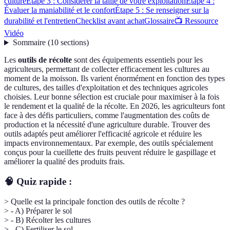
culture
Étape 3 : Considérer la taille de votre exploitation
Étape 4 :
Évaluer la maniabilité et le confort
Étape 5 : Se renseigner sur la
durabilité et l'entretien
Checklist avant achat
Glossaire
📺 Ressource
Vidéo
Sommaire
(
10
sections
)
Les
outils de récolte
sont des équipements essentiels pour les
agriculteurs, permettant de collecter efficacement les cultures au
moment de la moisson. Ils varient énormément en fonction des types
de cultures, des tailles d'exploitation et des techniques agricoles
choisies. Leur bonne sélection est cruciale pour maximiser à la fois
le rendement et la qualité de la récolte. En 2026, les agriculteurs font
face à des défis particuliers, comme l'augmentation des coûts de
production et la nécessité d'une agriculture durable. Trouver des
outils adaptés peut améliorer l'efficacité agricole et réduire les
impacts environnementaux. Par exemple, des outils spécialement
conçus pour la cueillette des fruits peuvent réduire le gaspillage et
améliorer la qualité des produits frais.
🧠 Quiz rapide :
> Quelle est la principale fonction des outils de récolte ?
> - A) Préparer le sol
> - B) Récolter les cultures
> - C) Fertiliser le sol