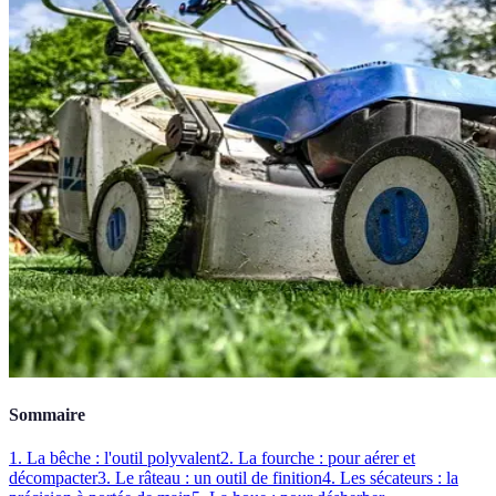
Sommaire
1. La bêche : l'outil polyvalent
2. La fourche : pour aérer et
décompacter
3. Le râteau : un outil de finition
4. Les sécateurs : la