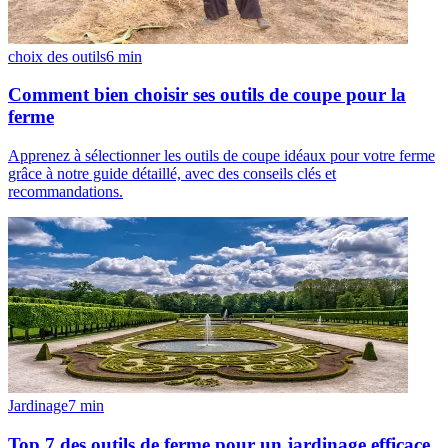
choix des outils
6
min
Comment bien choisir ses outils de coupe pour la
ferme
Apprenez à sélectionner les outils de coupe idéaux pour votre ferme
grâce à notre guide détaillé, avec des conseils clés et
recommandations.
Jardinage
7
min
Top 7 des outils de ferme pour un jardinage efficace