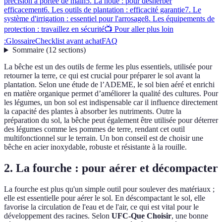
précision à portée de main
5. La houe : pour désherber
efficacement
6. Les outils de plantation : efficacité garantie
7. Le
système d'irrigation : essentiel pour l'arrosage
8. Les équipements de
protection : travaillez en sécurité
📺 Pour aller plus loin
:
Glossaire
Checklist avant achat
FAQ
Sommaire
(
12
sections
)
La bêche est un des outils de ferme les plus essentiels, utilisée pour
retourner la terre, ce qui est crucial pour préparer le sol avant la
plantation. Selon une étude de l’ADEME, le sol bien aéré et enrichi
en matière organique permet d’améliorer la qualité des cultures. Pour
les légumes, un bon sol est indispensable car il influence directement
la capacité des plantes à absorber les nutriments. Outre la
préparation du sol, la bêche peut également être utilisée pour déterrer
des légumes comme les pommes de terre, rendant cet outil
multifonctionnel sur le terrain. Un bon conseil est de choisir une
bêche en acier inoxydable, robuste et résistante à la rouille.
2. La fourche : pour aérer et décompacter
La fourche est plus qu'un simple outil pour soulever des matériaux ;
elle est essentielle pour aérer le sol. En déscompactant le sol, elle
favorise la circulation de l'eau et de l'air, ce qui est vital pour le
développement des racines. Selon
UFC-Que Choisir
, une bonne