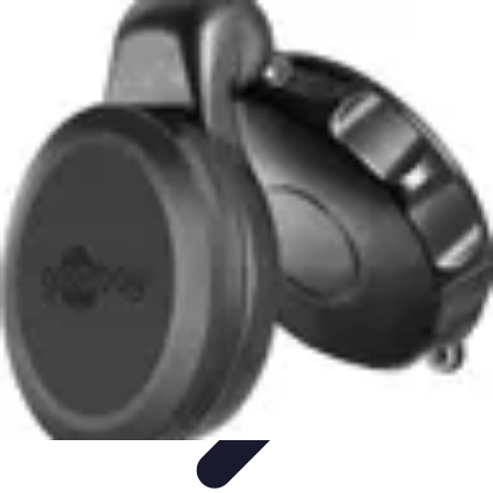
Outils Ferme
Jardinage
Choix des outils
Achat d'outils
Innovation
Agriculture
Durable
Outils Ferme