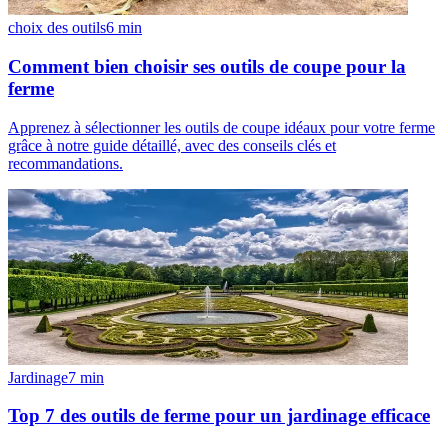
choix des outils
6
min
Comment bien choisir ses outils de coupe pour la
ferme
Apprenez à sélectionner les outils de coupe idéaux pour votre ferme
grâce à notre guide détaillé, avec des conseils clés et
recommandations.
Jardinage
7
min
Top 7 des outils de ferme pour un jardinage efficace