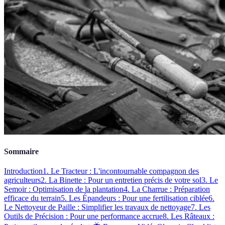
Sommaire
Introduction
1. Le Tracteur : L'incontournable compagnon des
agriculteurs
2. La Binette : Pour un entretien précis de votre sol
3. Le
Semoir : Optimisation de la plantation
4. La Charrue : Préparation
efficace du terrain
5. Les Épandeurs : Pour une fertilisation ciblée
6.
Le Nettoyeur de Paille : Simplifier les travaux de nettoyage
7. Les
Outils de Précision : Pour une performance accrue
8. Les Râteaux :