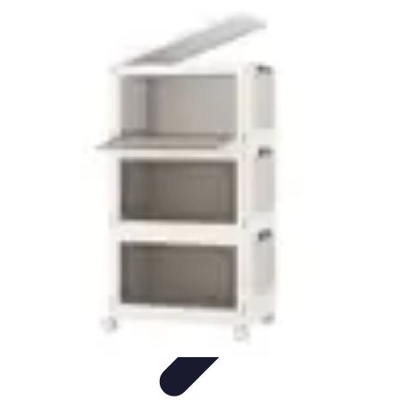
Outils Ferme
Jardinage
Choix des outils
Achat d'outils
Innovation
Agriculture
Durable
Outils Ferme