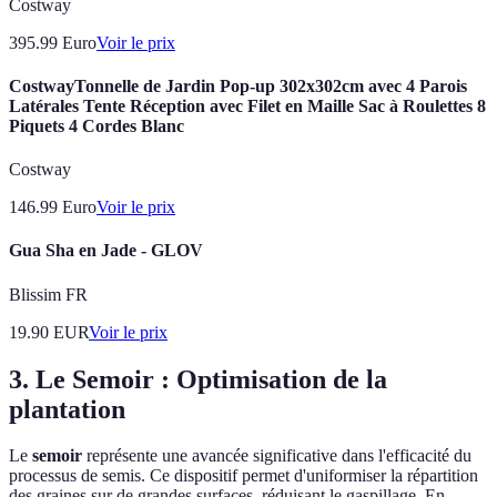
Costway
395.99
Euro
Voir le prix
CostwayTonnelle de Jardin Pop-up 302x302cm avec 4 Parois
Latérales Tente Réception avec Filet en Maille Sac à Roulettes 8
Piquets 4 Cordes Blanc
Costway
146.99
Euro
Voir le prix
Gua Sha en Jade - GLOV
Blissim FR
19.90
EUR
Voir le prix
3. Le Semoir : Optimisation de la
plantation
Le
semoir
représente une avancée significative dans l'efficacité du
processus de semis. Ce dispositif permet d'uniformiser la répartition
des graines sur de grandes surfaces, réduisant le gaspillage. En