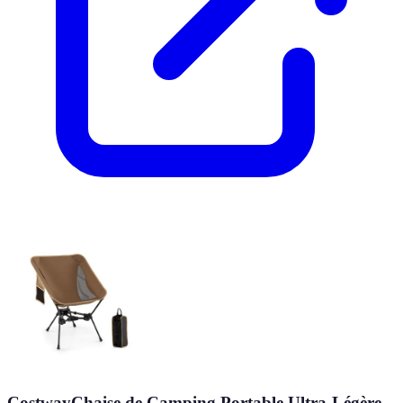
CostwayChaise de Camping Portable Ultra-Légère