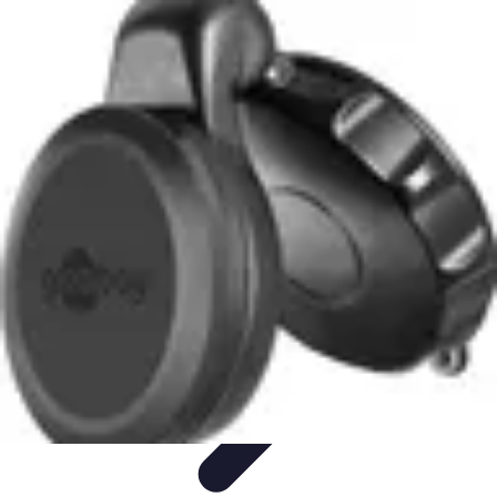
Outils Ferme
Jardinage
Choix des outils
Achat d'outils
Innovation
Agriculture
Durable
Outils Ferme