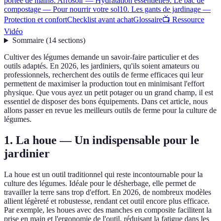
portée de main
8. Arrosoir — Hydratation essentielle
9. Le bac de
compostage — Pour nourrir votre sol
10. Les gants de jardinage —
Protection et confort
Checklist avant achat
Glossaire
📺 Ressource
Vidéo
Sommaire
(
14
sections
)
Cultiver des légumes demande un savoir-faire particulier et des
outils adaptés. En 2026, les jardiniers, qu'ils soient amateurs ou
professionnels, recherchent des outils de ferme efficaces qui leur
permettent de maximiser la production tout en minimisant l'effort
physique. Que vous ayez un petit potager ou un grand champ, il est
essentiel de disposer des bons équipements. Dans cet article, nous
allons passer en revue les meilleurs outils de ferme pour la culture de
légumes.
1. La houe — Un indispensable pour le
jardinier
La houe est un outil traditionnel qui reste incontournable pour la
culture des légumes. Idéale pour le désherbage, elle permet de
travailler la terre sans trop d'effort. En 2026, de nombreux modèles
allient légèreté et robustesse, rendant cet outil encore plus efficace.
Par exemple, les houes avec des manches en composite facilitent la
prise en main et l'ergonomie de l'outil, réduisant la fatigue dans les