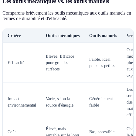
Les outils mécaniques vs. les outils manuels
Comparons brièvement les outils mécaniques aux outils manuels en
termes de durabilité et d'efficacité.
Critère
Outils mécaniques
Outils manuels
Verd
Outil
Élevée, Efficace
méca
Faible, idéal
Efficacité
pour grandes
plus 
pour les petites.
surfaces
aux g
explo
Les 
sont 
Impact
Varie, selon la
Généralement
durab
environnemental
source d'énergie
faible
mais
effic
Élevé, mais
Choix
Coût
Bas, accessible
rentable sur le long
le bu