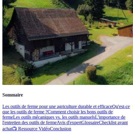
Sommaire
Les outils de ferme pour une agriculture durable et efficace
Qu'est-ce
que les outils de ferme ?
Comment choisir les bons outils de
ferme
Les outils mécaniques vs. les outils manuels
L'importance de
l'entretien des outils de ferme
Avis d'expert
Glossaire
Checklist avant
achat
📺 Ressource Vidéo
Conclusion