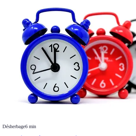
Désherbage
6
min