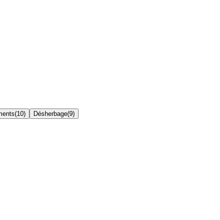
ments
(
10
)
Désherbage
(
9
)