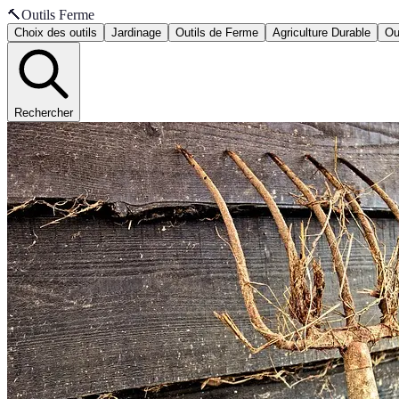
🔨
Outils Ferme
Choix des outils
Jardinage
Outils de Ferme
Agriculture Durable
Ou
Rechercher