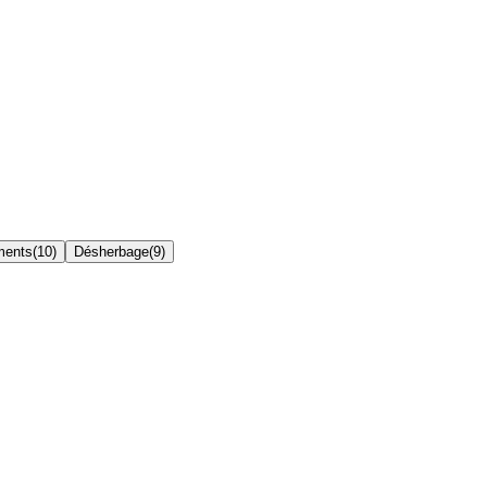
ments
(
10
)
Désherbage
(
9
)