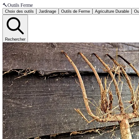
🔨
Outils Ferme
Choix des outils
Jardinage
Outils de Ferme
Agriculture Durable
Ou
Rechercher