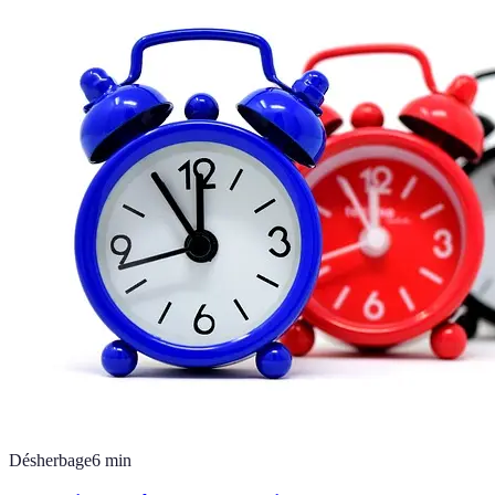
Désherbage
6
min