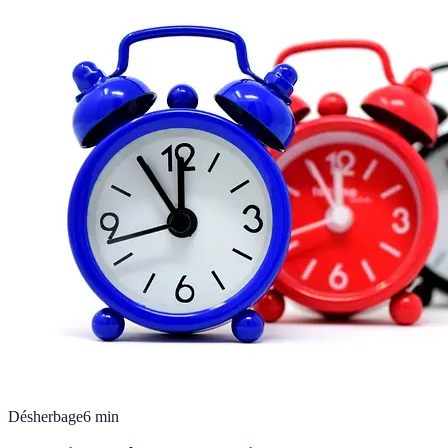
Désherbage
6
min